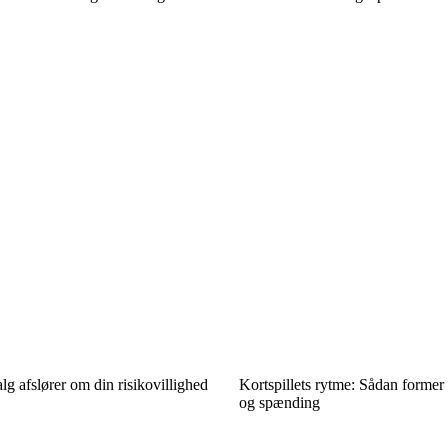
lg afslører om din risikovillighed
Kortspillets rytme: Sådan former
og spænding