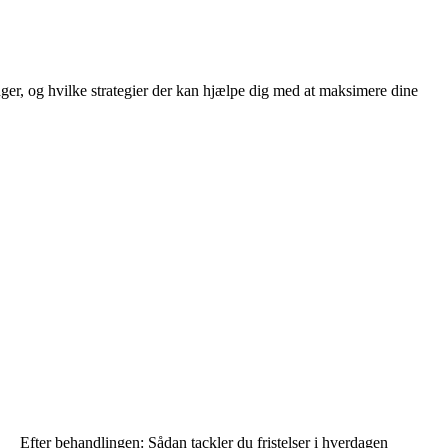
ger, og hvilke strategier der kan hjælpe dig med at maksimere dine
Efter behandlingen: Sådan tackler du fristelser i hverdagen