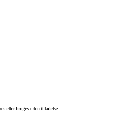
s eller bruges uden tilladelse.