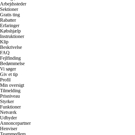
Arbejdssteder
Sektioner
Gratis ting
Rabatter
Erfaringer
Købshjælp
Instruktioner
Klip
Beskrivelse
FAQ
Fejlfinding
Bedømmelse
Vi søger
Giv et tip
Profil
Min oversigt
Tilmelding
Prisniveau
Styrker
Funktioner
Netværk
Udbyder
Annoncepartner
Henviser
Teammedlem