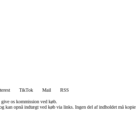
terest
TikTok
Mail
RSS
n give os kommission ved køb.
og kan opnå indtægt ved køb via links. Ingen del af indholdet må kopiere