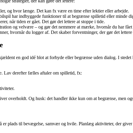
ogle strategier, der kan gøre det lettere:
ller, og hvor længe. Det kan fx være en time efter lektier eller arbejde.
spil har indbyggede funktioner til at begrænse spilletid eller minde d
er, når tiden er gået. Det gør det lettere at stoppe i tide.
ration og velvære – og gør det nemmere at mærke, hvornår du har fået
nner, hvornår du logger af. Det skaber forventninger, der gør det lettere 
e
t sjældent en god idé blot at forbyde eller begrænse uden dialog. I stede
 Lav derefter fælles aftaler om spilletid, fx:
viteter.
bliver overholdt. Og husk: det handler ikke kun om at begrænse, men også
å er plads til bevægelse, samvær og hvile. Planlæg aktiviteter, der giver 