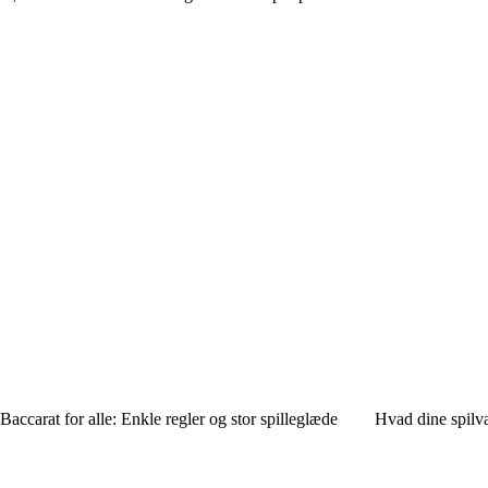
Baccarat for alle: Enkle regler og stor spilleglæde
Hvad dine spilva