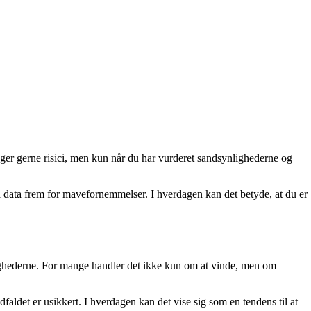
tager gerne risici, men kun når du har vurderet sandsynlighederne og
t på data frem for mavefornemmelser. I hverdagen kan det betyde, at du er
nlighederne. For mange handler det ikke kun om at vinde, men om
faldet er usikkert. I hverdagen kan det vise sig som en tendens til at