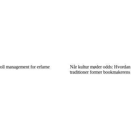
oll management for erfarne
Når kultur møder odds: Hvordan 
traditioner former bookmakerens