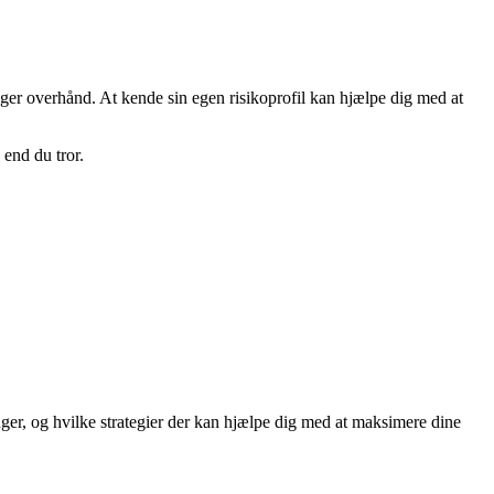
ager overhånd. At kende sin egen risikoprofil kan hjælpe dig med at
 end du tror.
ger, og hvilke strategier der kan hjælpe dig med at maksimere dine