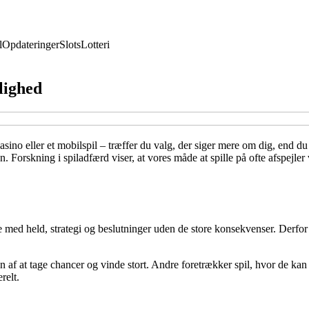
l
Opdateringer
Slots
Lotteri
lighed
 casino eller et mobilspil – træffer du valg, der siger mere om dig, end d
 Forskning i spiladfærd viser, at vores måde at spille på ofte afspejler 
re med held, strategi og beslutninger uden de store konsekvenser. Derfor
en af at tage chancer og vinde stort. Andre foretrækker spil, hvor de k
relt.