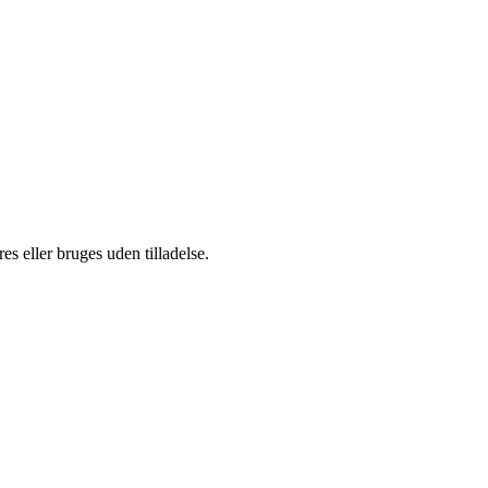
s eller bruges uden tilladelse.