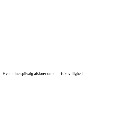
Hvad dine spilvalg afslører om din risikovillighed