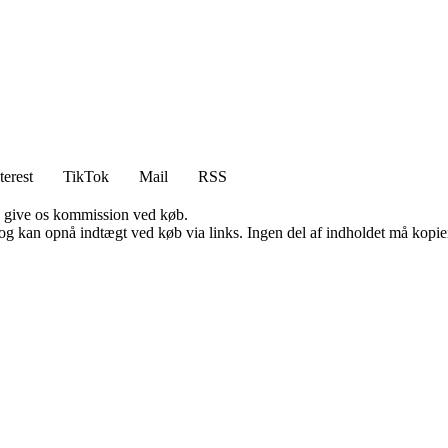
terest
TikTok
Mail
RSS
n give os kommission ved køb.
og kan opnå indtægt ved køb via links. Ingen del af indholdet må kopiere