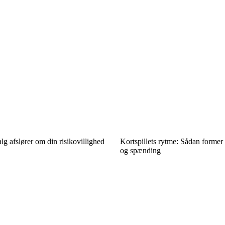
lg afslører om din risikovillighed
Kortspillets rytme: Sådan former
og spænding