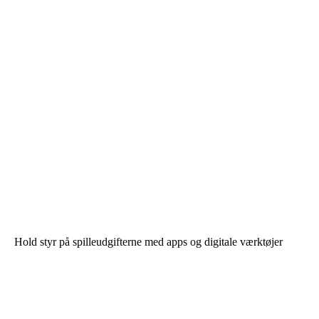
Hold styr på spilleudgifterne med apps og digitale værktøjer