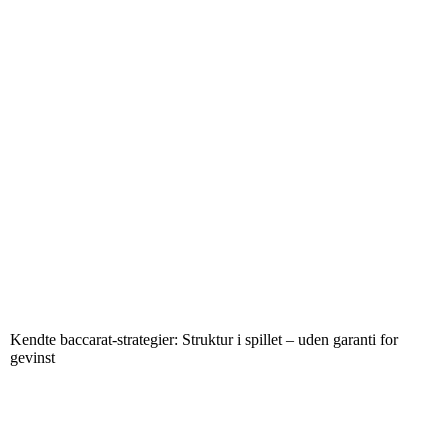
Kendte baccarat-strategier: Struktur i spillet – uden garanti for
gevinst