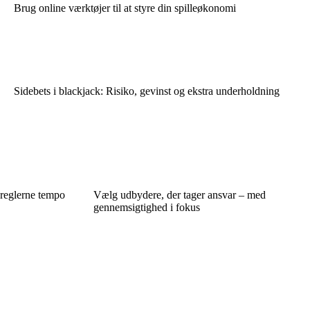
Brug online værktøjer til at styre din spilleøkonomi
Sidebets i blackjack: Risiko, gevinst og ekstra underholdning
 reglerne tempo
Vælg udbydere, der tager ansvar – med
gennemsigtighed i fokus