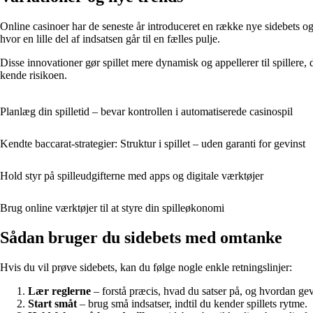
Online casinoer har de seneste år introduceret en række nye sidebets og 
hvor en lille del af indsatsen går til en fælles pulje.
Disse innovationer gør spillet mere dynamisk og appellerer til spillere, d
kende risikoen.
Planlæg din spilletid – bevar kontrollen i automatiserede casinospil
Kendte baccarat-strategier: Struktur i spillet – uden garanti for gevinst
Hold styr på spilleudgifterne med apps og digitale værktøjer
Brug online værktøjer til at styre din spilleøkonomi
Sådan bruger du sidebets med omtanke
Hvis du vil prøve sidebets, kan du følge nogle enkle retningslinjer:
Lær reglerne
– forstå præcis, hvad du satser på, og hvordan ge
Start småt
– brug små indsatser, indtil du kender spillets rytme.