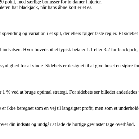
 20 point, med særlige bonusser for to damer i hjerter.
aleren har blackjack, når hans åbne kort er et es.
pænding og variation i et spil, der ellers følger faste regler. Et sideb
indsatsen. Hvor hovedspillet typisk betaler 1:1 eller 3:2 for blackjack, 
synlighed for at vinde. Sidebets er designet til at give huset en større fo
er 1 % ved at bruge optimal strategi. For sidebets ser billedet anderlede
n. De er ikke beregnet som en vej til langsigtet profit, men som et unde
l over din indsats og undgår at lade de hurtige gevinster tage overhånd.