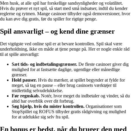
Men husk, at alle spil har forskellige sandsynligheder og volatilitet.
Hvis du prøver et nyt spil, så start med små indsatser, indtil du kender
reglerne og rytmen. Mange casinoer tilbyder også demoversioner, hvor
du kan øve dig gratis, før du spiller for rigtige penge.
Spil ansvarligt – og kend dine grænser
Det vigtigste ved online spil er at bevare kontrollen. Spil skal være
underholdning, ikke en måde at tjene penge på. Her er nogle enkle råd
til at spille ansvarligt:
Sæt tids- og indbetalingsgrænser.
De fleste casinoer giver dig
mulighed for at fastsætte daglige, ugentlige eller månedlige
grænser.
Hold pauser.
Hvis du mærker, at spillet begynder at fylde for
meget, så tag en pause – eller brug casinoets værktøjer til
midlertidig selvudelukkelse.
Før regnskab.
Notér, hvor meget du indbetaler og vinder, så du
altid har overblik over dit forbrug.
Søg hjælp, hvis du mister kontrollen.
Organisationer som
StopSpillet og ROFUS tilbyder gratis rådgivning og mulighed
for at udelukke sig selv fra spil.
En bonus er bedst, når du bruger den med