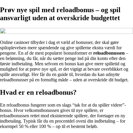
Prøv nye spil med reloadbonus – og spil
ansvarligt uden at overskride budgettet
Online casinoer tilbyder i dag et væld af bonusser, der skal gøre
spiloplevelsen mere spændende og give spillerne ekstra værdi for
pengene. En af de mest populære bonusformer er
reloadbonussen
–
en belønning, du får, når du sætter penge ind på din konto efter den
første indbetaling. Men selvom en bonus kan give mere spilletid og
mulighed for at prøve nye spil, er det vigtigt at bevare overblikket og
spille ansvarligt. Her får du en guide til, hvordan du kan udnytte
reloadbonusser på en fornuftig måde – uden at overskride dit budget.
Hvad er en reloadbonus?
En reloadbonus fungerer som en slags “tak for at du spiller videre”-
bonus. Hvor velkomstbonussen gives til nye spillere, er
reloadbonussen rettet mod eksisterende spillere, der foretager en ny
indbetaling. Typisk får du en procentdel oveni din indbetaling – for
eksempel 50 % eller 100 % – op til et bestemt beløb.