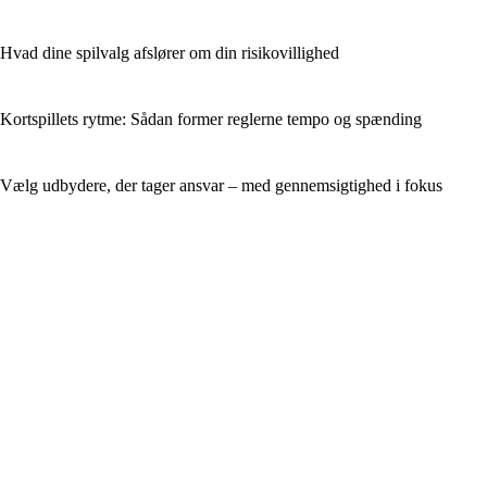
Hvad dine spilvalg afslører om din risikovillighed
Kortspillets rytme: Sådan former reglerne tempo og spænding
Vælg udbydere, der tager ansvar – med gennemsigtighed i fokus