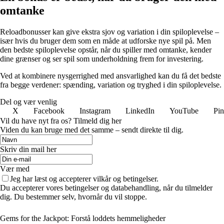
omtanke
Reloadbonusser kan give ekstra sjov og variation i din spiloplevelse –
især hvis du bruger dem som en måde at udforske nye spil på. Men
den bedste spiloplevelse opstår, når du spiller med omtanke, kender
dine grænser og ser spil som underholdning frem for investering.
Ved at kombinere nysgerrighed med ansvarlighed kan du få det bedste
fra begge verdener: spænding, variation og tryghed i din spiloplevelse.
Del og vær venlig
X
Facebook
Instagram
LinkedIn
YouTube
Pin
Vil du have nyt fra os? Tilmeld dig her
Viden du kan bruge med det samme – sendt direkte til dig.
Skriv din mail her
Vær med
Jeg har læst og accepterer vilkår og betingelser.
Du accepterer vores betingelser og databehandling, når du tilmelder
dig. Du bestemmer selv, hvornår du vil stoppe.
Gems for the Jackpot: Forstå loddets hemmeligheder