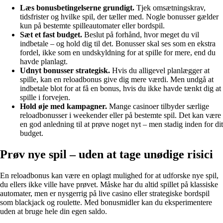
Læs bonusbetingelserne grundigt.
Tjek omsætningskrav,
tidsfrister og hvilke spil, der tæller med. Nogle bonusser gælder
kun på bestemte spilleautomater eller bordspil.
Sæt et fast budget.
Beslut på forhånd, hvor meget du vil
indbetale – og hold dig til det. Bonusser skal ses som en ekstra
fordel, ikke som en undskyldning for at spille for mere, end du
havde planlagt.
Udnyt bonusser strategisk.
Hvis du alligevel planlægger at
spille, kan en reloadbonus give dig mere værdi. Men undgå at
indbetale blot for at få en bonus, hvis du ikke havde tænkt dig at
spille i forvejen.
Hold øje med kampagner.
Mange casinoer tilbyder særlige
reloadbonusser i weekender eller på bestemte spil. Det kan være
en god anledning til at prøve noget nyt – men stadig inden for dit
budget.
Prøv nye spil – uden at tage unødige risici
En reloadbonus kan være en oplagt mulighed for at udforske nye spil,
du ellers ikke ville have prøvet. Måske har du altid spillet på klassiske
automater, men er nysgerrig på live casino eller strategiske bordspil
som blackjack og roulette. Med bonusmidler kan du eksperimentere
uden at bruge hele din egen saldo.