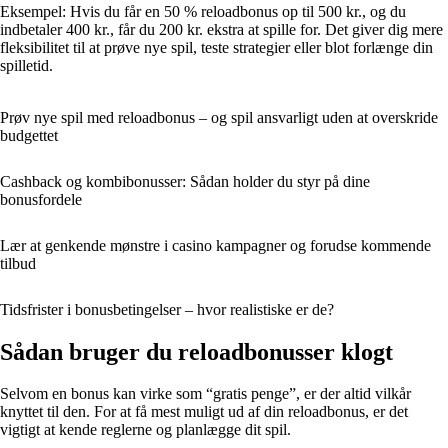
Eksempel: Hvis du får en 50 % reloadbonus op til 500 kr., og du
indbetaler 400 kr., får du 200 kr. ekstra at spille for. Det giver dig mere
fleksibilitet til at prøve nye spil, teste strategier eller blot forlænge din
spilletid.
Prøv nye spil med reloadbonus – og spil ansvarligt uden at overskride
budgettet
Cashback og kombibonusser: Sådan holder du styr på dine
bonusfordele
Lær at genkende mønstre i casino kampagner og forudse kommende
tilbud
Tidsfrister i bonusbetingelser – hvor realistiske er de?
Sådan bruger du reloadbonusser klogt
Selvom en bonus kan virke som “gratis penge”, er der altid vilkår
knyttet til den. For at få mest muligt ud af din reloadbonus, er det
vigtigt at kende reglerne og planlægge dit spil.