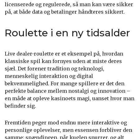
licenserede og regulerede, så man kan være sikker
på, at både data og betalinger håndteres sikkert.
Roulette i en ny tidsalder
Live dealer-roulette er et eksempel på, hvordan
klassiske spil kan fornyes uden at miste deres
sjæl. Det forener tradition og teknologi,
menneskelig interaktion og digital
bekvemmelighed. For mange spillere er det den
perfekte balance mellem nostalgi og innovation –
en måde at opleve kasinoets magi, uanset hvor man
befinder sig.
Fremtiden peger mod endnu mere interaktive og
personlige oplevelser, men essensen forbliver den
samme: spændingen, når kuglen snurrer, og alt