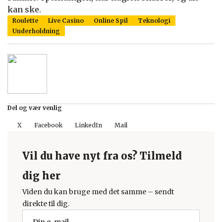
kan ske.
Roulette
Live Casino
Online Spil
Teknologi
Underholdning
Del og vær venlig
X
Facebook
LinkedIn
Mail
Vil du have nyt fra os? Tilmeld
dig her
Viden du kan bruge med det samme – sendt
direkte til dig.