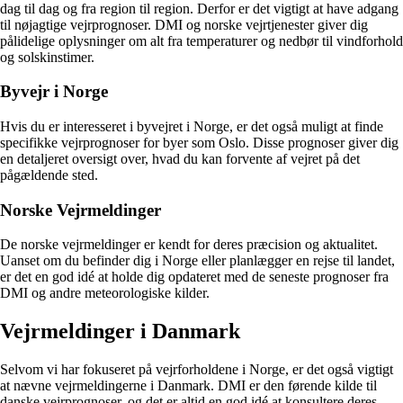
dag til dag og fra region til region. Derfor er det vigtigt at have adgang
til nøjagtige vejrprognoser. DMI og norske vejrtjenester giver dig
pålidelige oplysninger om alt fra temperaturer og nedbør til vindforhold
og solskinstimer.
Byvejr i Norge
Hvis du er interesseret i byvejret i Norge, er det også muligt at finde
specifikke vejrprognoser for byer som Oslo. Disse prognoser giver dig
en detaljeret oversigt over, hvad du kan forvente af vejret på det
pågældende sted.
Norske Vejrmeldinger
De norske vejrmeldinger er kendt for deres præcision og aktualitet.
Uanset om du befinder dig i Norge eller planlægger en rejse til landet,
er det en god idé at holde dig opdateret med de seneste prognoser fra
DMI og andre meteorologiske kilder.
Vejrmeldinger i Danmark
Selvom vi har fokuseret på vejrforholdene i Norge, er det også vigtigt
at nævne vejrmeldingerne i Danmark. DMI er den førende kilde til
danske vejrprognoser, og det er altid en god idé at konsultere deres