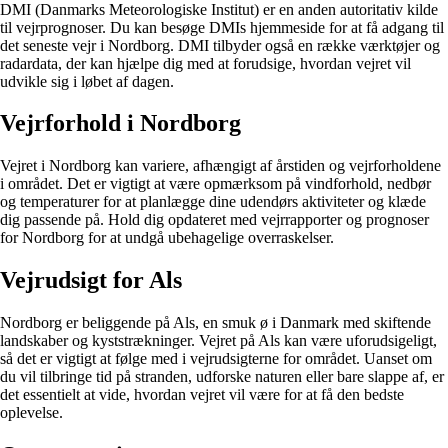
DMI (Danmarks Meteorologiske Institut) er en anden autoritativ kilde
til vejrprognoser. Du kan besøge DMIs hjemmeside for at få adgang til
det seneste vejr i Nordborg. DMI tilbyder også en række værktøjer og
radardata, der kan hjælpe dig med at forudsige, hvordan vejret vil
udvikle sig i løbet af dagen.
Vejrforhold i Nordborg
Vejret i Nordborg kan variere, afhængigt af årstiden og vejrforholdene
i området. Det er vigtigt at være opmærksom på vindforhold, nedbør
og temperaturer for at planlægge dine udendørs aktiviteter og klæde
dig passende på. Hold dig opdateret med vejrrapporter og prognoser
for Nordborg for at undgå ubehagelige overraskelser.
Vejrudsigt for Als
Nordborg er beliggende på Als, en smuk ø i Danmark med skiftende
landskaber og kyststrækninger. Vejret på Als kan være uforudsigeligt,
så det er vigtigt at følge med i vejrudsigterne for området. Uanset om
du vil tilbringe tid på stranden, udforske naturen eller bare slappe af, er
det essentielt at vide, hvordan vejret vil være for at få den bedste
oplevelse.