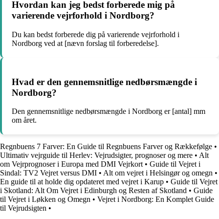
Hvordan kan jeg bedst forberede mig på
varierende vejrforhold i Nordborg?
Du kan bedst forberede dig på varierende vejrforhold i
Nordborg ved at [nævn forslag til forberedelse].
Hvad er den gennemsnitlige nedbørsmængde i
Nordborg?
Den gennemsnitlige nedbørsmængde i Nordborg er [antal] mm
om året.
Regnbuens 7 Farver: En Guide til Regnbuens Farver og Rækkefølge
•
Ultimativ vejrguide til Herlev: Vejrudsigter, prognoser og mere
•
Alt
om Vejrprognoser i Europa med DMI Vejrkort
•
Guide til Vejret i
Sindal: TV2 Vejret versus DMI
•
Alt om vejret i Helsingør og omegn
•
En guide til at holde dig opdateret med vejret i Karup
•
Guide til Vejret
i Skotland: Alt Om Vejret i Edinburgh og Resten af Skotland
•
Guide
til Vejret i Løkken og Omegn
•
Vejret i Nordborg: En Komplet Guide
til Vejrudsigten
•