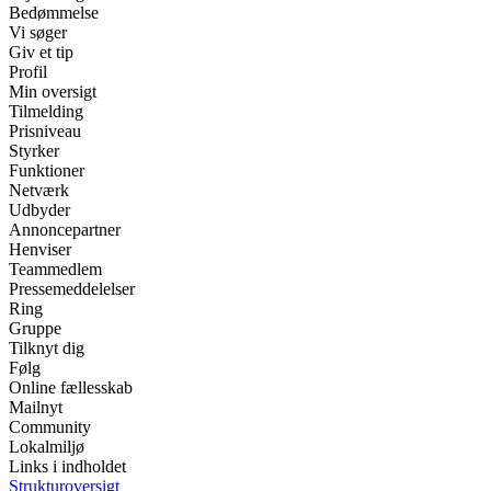
Bedømmelse
Vi søger
Giv et tip
Profil
Min oversigt
Tilmelding
Prisniveau
Styrker
Funktioner
Netværk
Udbyder
Annoncepartner
Henviser
Teammedlem
Pressemeddelelser
Ring
Gruppe
Tilknyt dig
Følg
Online fællesskab
Mailnyt
Community
Lokalmiljø
Links i indholdet
Strukturoversigt