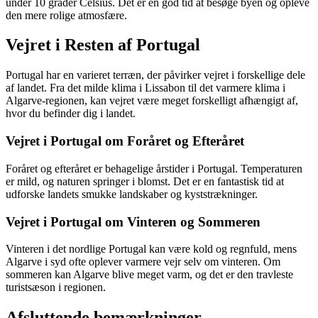
under 10 grader Celsius. Det er en god tid at besøge byen og opleve
den mere rolige atmosfære.
Vejret i Resten af Portugal
Portugal har en varieret terræn, der påvirker vejret i forskellige dele
af landet. Fra det milde klima i Lissabon til det varmere klima i
Algarve-regionen, kan vejret være meget forskelligt afhængigt af,
hvor du befinder dig i landet.
Vejret i Portugal om Foråret og Efteråret
Foråret og efteråret er behagelige årstider i Portugal. Temperaturen
er mild, og naturen springer i blomst. Det er en fantastisk tid at
udforske landets smukke landskaber og kyststrækninger.
Vejret i Portugal om Vinteren og Sommeren
Vinteren i det nordlige Portugal kan være kold og regnfuld, mens
Algarve i syd ofte oplever varmere vejr selv om vinteren. Om
sommeren kan Algarve blive meget varm, og det er den travleste
turistsæson i regionen.
Afsluttende bemærkninger