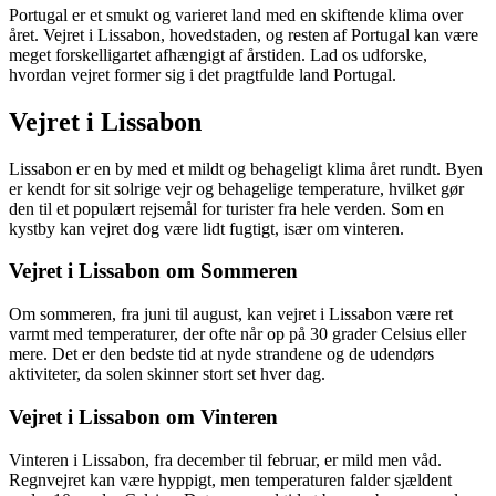
Portugal er et smukt og varieret land med en skiftende klima over
året. Vejret i Lissabon, hovedstaden, og resten af Portugal kan være
meget forskelligartet afhængigt af årstiden. Lad os udforske,
hvordan vejret former sig i det pragtfulde land Portugal.
Vejret i Lissabon
Lissabon er en by med et mildt og behageligt klima året rundt. Byen
er kendt for sit solrige vejr og behagelige temperature, hvilket gør
den til et populært rejsemål for turister fra hele verden. Som en
kystby kan vejret dog være lidt fugtigt, især om vinteren.
Vejret i Lissabon om Sommeren
Om sommeren, fra juni til august, kan vejret i Lissabon være ret
varmt med temperaturer, der ofte når op på 30 grader Celsius eller
mere. Det er den bedste tid at nyde strandene og de udendørs
aktiviteter, da solen skinner stort set hver dag.
Vejret i Lissabon om Vinteren
Vinteren i Lissabon, fra december til februar, er mild men våd.
Regnvejret kan være hyppigt, men temperaturen falder sjældent