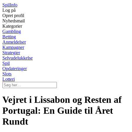
Spil
Info
Log på
Opret profil
Nyhedsmail
Kategorier
Gambling
Betting
Anmeldelser
Kampagner
Strategier
Selvudelukkelse
Spil
Opdateringer
Slots
Lotteri
Vejret i Lissabon og Resten af
Portugal: En Guide til Året
Rundt