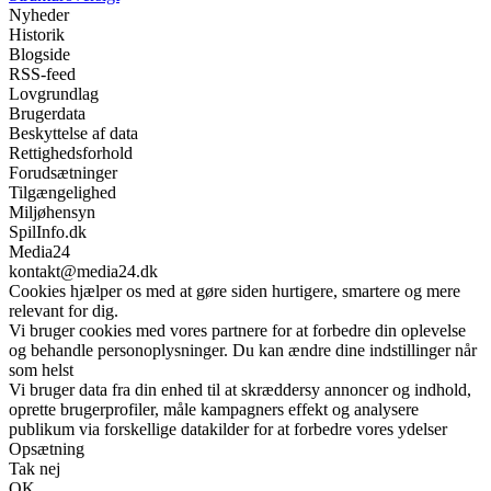
Nyheder
Historik
Blogside
RSS-feed
Lovgrundlag
Brugerdata
Beskyttelse af data
Rettighedsforhold
Forudsætninger
Tilgængelighed
Miljøhensyn
SpilInfo.dk
Media24
kontakt@media24.dk
Cookies hjælper os med at gøre siden hurtigere, smartere og mere
relevant for dig.
Vi bruger cookies med vores partnere for at forbedre din oplevelse
og behandle personoplysninger. Du kan ændre dine indstillinger når
som helst
Vi bruger data fra din enhed til at skræddersy annoncer og indhold,
oprette brugerprofiler, måle kampagners effekt og analysere
publikum via forskellige datakilder for at forbedre vores ydelser
Opsætning
Tak nej
OK