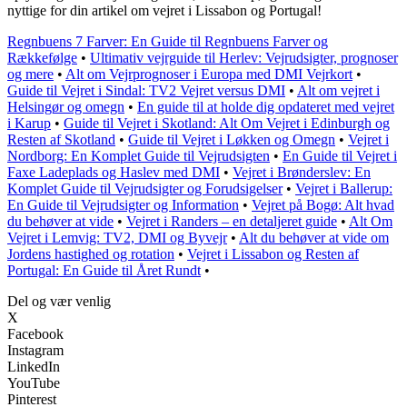
nyttige for din artikel om vejret i Lissabon og Portugal!
Regnbuens 7 Farver: En Guide til Regnbuens Farver og
Rækkefølge
•
Ultimativ vejrguide til Herlev: Vejrudsigter, prognoser
og mere
•
Alt om Vejrprognoser i Europa med DMI Vejrkort
•
Guide til Vejret i Sindal: TV2 Vejret versus DMI
•
Alt om vejret i
Helsingør og omegn
•
En guide til at holde dig opdateret med vejret
i Karup
•
Guide til Vejret i Skotland: Alt Om Vejret i Edinburgh og
Resten af Skotland
•
Guide til Vejret i Løkken og Omegn
•
Vejret i
Nordborg: En Komplet Guide til Vejrudsigten
•
En Guide til Vejret i
Faxe Ladeplads og Haslev med DMI
•
Vejret i Brønderslev: En
Komplet Guide til Vejrudsigter og Forudsigelser
•
Vejret i Ballerup:
En Guide til Vejrudsigter og Information
•
Vejret på Bogø: Alt hvad
du behøver at vide
•
Vejret i Randers – en detaljeret guide
•
Alt Om
Vejret i Lemvig: TV2, DMI og Byvejr
•
Alt du behøver at vide om
Jordens hastighed og rotation
•
Vejret i Lissabon og Resten af
Portugal: En Guide til Året Rundt
•
Del og vær venlig
X
Facebook
Instagram
LinkedIn
YouTube
Pinterest