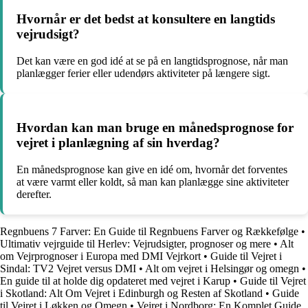
Hvornår er det bedst at konsultere en langtids
vejrudsigt?
Det kan være en god idé at se på en langtidsprognose, når man
planlægger ferier eller udendørs aktiviteter på længere sigt.
Hvordan kan man bruge en månedsprognose for
vejret i planlægning af sin hverdag?
En månedsprognose kan give en idé om, hvornår det forventes
at være varmt eller koldt, så man kan planlægge sine aktiviteter
derefter.
Regnbuens 7 Farver: En Guide til Regnbuens Farver og Rækkefølge
•
Ultimativ vejrguide til Herlev: Vejrudsigter, prognoser og mere
•
Alt
om Vejrprognoser i Europa med DMI Vejrkort
•
Guide til Vejret i
Sindal: TV2 Vejret versus DMI
•
Alt om vejret i Helsingør og omegn
•
En guide til at holde dig opdateret med vejret i Karup
•
Guide til Vejret
i Skotland: Alt Om Vejret i Edinburgh og Resten af Skotland
•
Guide
til Vejret i Løkken og Omegn
•
Vejret i Nordborg: En Komplet Guide