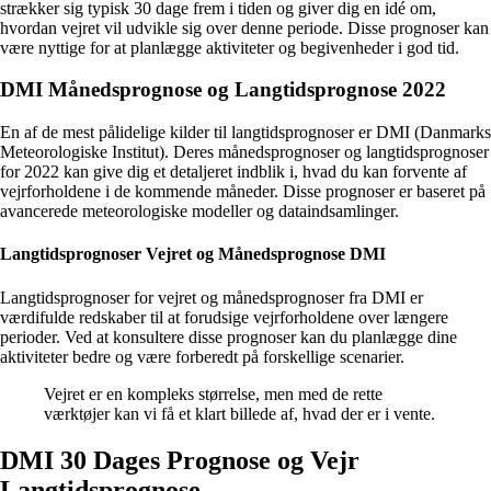
strækker sig typisk 30 dage frem i tiden og giver dig en idé om,
hvordan vejret vil udvikle sig over denne periode. Disse prognoser kan
være nyttige for at planlægge aktiviteter og begivenheder i god tid.
DMI Månedsprognose og Langtidsprognose 2022
En af de mest pålidelige kilder til langtidsprognoser er DMI (Danmarks
Meteorologiske Institut). Deres månedsprognoser og langtidsprognoser
for 2022 kan give dig et detaljeret indblik i, hvad du kan forvente af
vejrforholdene i de kommende måneder. Disse prognoser er baseret på
avancerede meteorologiske modeller og dataindsamlinger.
Langtidsprognoser Vejret og Månedsprognose DMI
Langtidsprognoser for vejret og månedsprognoser fra DMI er
værdifulde redskaber til at forudsige vejrforholdene over længere
perioder. Ved at konsultere disse prognoser kan du planlægge dine
aktiviteter bedre og være forberedt på forskellige scenarier.
Vejret er en kompleks størrelse, men med de rette
værktøjer kan vi få et klart billede af, hvad der er i vente.
DMI 30 Dages Prognose og Vejr
Langtidsprognose