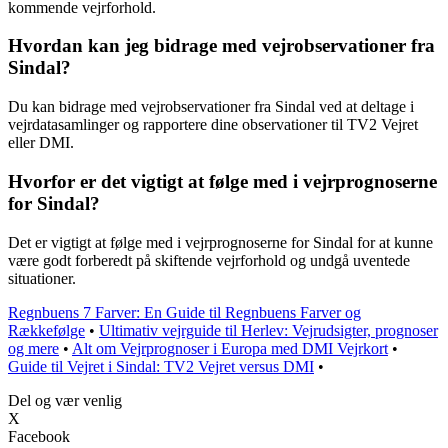
kommende vejrforhold.
Hvordan kan jeg bidrage med vejrobservationer fra
Sindal?
Du kan bidrage med vejrobservationer fra Sindal ved at deltage i
vejrdatasamlinger og rapportere dine observationer til TV2 Vejret
eller DMI.
Hvorfor er det vigtigt at følge med i vejrprognoserne
for Sindal?
Det er vigtigt at følge med i vejrprognoserne for Sindal for at kunne
være godt forberedt på skiftende vejrforhold og undgå uventede
situationer.
Regnbuens 7 Farver: En Guide til Regnbuens Farver og
Rækkefølge
•
Ultimativ vejrguide til Herlev: Vejrudsigter, prognoser
og mere
•
Alt om Vejrprognoser i Europa med DMI Vejrkort
•
Guide til Vejret i Sindal: TV2 Vejret versus DMI
•
Del og vær venlig
X
Facebook