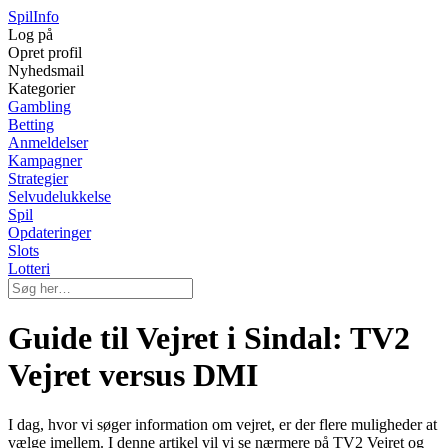
Spil
Info
Log på
Opret profil
Nyhedsmail
Kategorier
Gambling
Betting
Anmeldelser
Kampagner
Strategier
Selvudelukkelse
Spil
Opdateringer
Slots
Lotteri
Guide til Vejret i Sindal: TV2
Vejret versus DMI
I dag, hvor vi søger information om vejret, er der flere muligheder at
vælge imellem. I denne artikel vil vi se nærmere på TV2 Vejret og