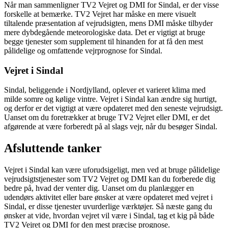
Når man sammenligner TV2 Vejret og DMI for Sindal, er der visse
forskelle at bemærke. TV2 Vejret har måske en mere visuelt
tiltalende præsentation af vejrudsigten, mens DMI måske tilbyder
mere dybdegående meteorologiske data. Det er vigtigt at bruge
begge tjenester som supplement til hinanden for at få den mest
pålidelige og omfattende vejrprognose for Sindal.
Vejret i Sindal
Sindal, beliggende i Nordjylland, oplever et varieret klima med
milde somre og kølige vintre. Vejret i Sindal kan ændre sig hurtigt,
og derfor er det vigtigt at være opdateret med den seneste vejrudsigt.
Uanset om du foretrækker at bruge TV2 Vejret eller DMI, er det
afgørende at være forberedt på al slags vejr, når du besøger Sindal.
Afsluttende tanker
Vejret i Sindal kan være uforudsigeligt, men ved at bruge pålidelige
vejrudsigtstjenester som TV2 Vejret og DMI kan du forberede dig
bedre på, hvad der venter dig. Uanset om du planlægger en
udendørs aktivitet eller bare ønsker at være opdateret med vejret i
Sindal, er disse tjenester uvurderlige værktøjer. Så næste gang du
ønsker at vide, hvordan vejret vil være i Sindal, tag et kig på både
TV2 Vejret og DMI for den mest præcise prognose.