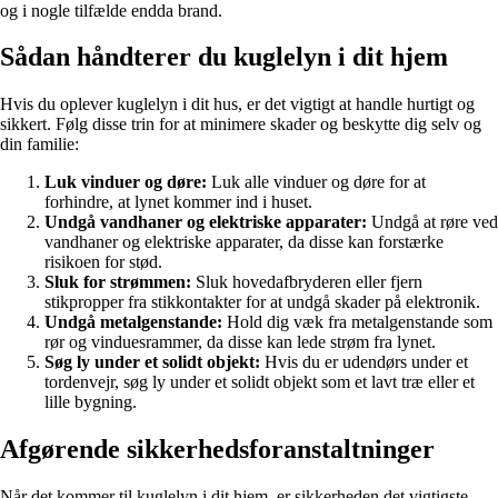
og i nogle tilfælde endda brand.
Sådan håndterer du kuglelyn i dit hjem
Hvis du oplever kuglelyn i dit hus, er det vigtigt at handle hurtigt og
sikkert. Følg disse trin for at minimere skader og beskytte dig selv og
din familie:
Luk vinduer og døre:
Luk alle vinduer og døre for at
forhindre, at lynet kommer ind i huset.
Undgå vandhaner og elektriske apparater:
Undgå at røre ved
vandhaner og elektriske apparater, da disse kan forstærke
risikoen for stød.
Sluk for strømmen:
Sluk hovedafbryderen eller fjern
stikpropper fra stikkontakter for at undgå skader på elektronik.
Undgå metalgenstande:
Hold dig væk fra metalgenstande som
rør og vinduesrammer, da disse kan lede strøm fra lynet.
Søg ly under et solidt objekt:
Hvis du er udendørs under et
tordenvejr, søg ly under et solidt objekt som et lavt træ eller et
lille bygning.
Afgørende sikkerhedsforanstaltninger
Når det kommer til kuglelyn i dit hjem, er sikkerheden det vigtigste.