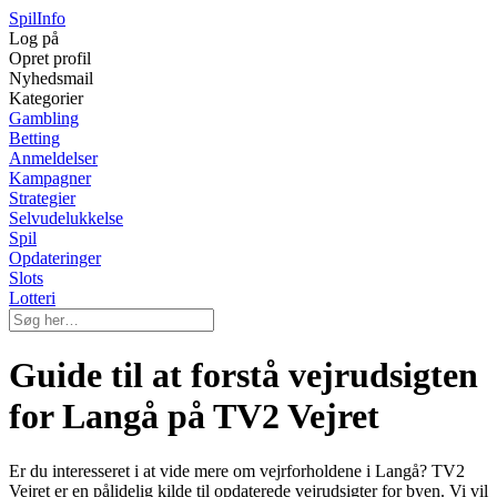
Spil
Info
Log på
Opret profil
Nyhedsmail
Kategorier
Gambling
Betting
Anmeldelser
Kampagner
Strategier
Selvudelukkelse
Spil
Opdateringer
Slots
Lotteri
Guide til at forstå vejrudsigten
for Langå på TV2 Vejret
Er du interesseret i at vide mere om vejrforholdene i Langå? TV2
Vejret er en pålidelig kilde til opdaterede vejrudsigter for byen. Vi vil