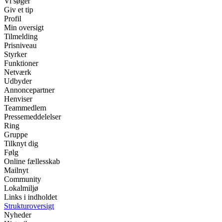
Vi søger
Giv et tip
Profil
Min oversigt
Tilmelding
Prisniveau
Styrker
Funktioner
Netværk
Udbyder
Annoncepartner
Henviser
Teammedlem
Pressemeddelelser
Ring
Gruppe
Tilknyt dig
Følg
Online fællesskab
Mailnyt
Community
Lokalmiljø
Links i indholdet
Strukturoversigt
Nyheder