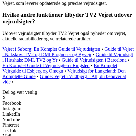
Vejret, som leverer opdaterede og præcise vejrudsigter.
Hvilke andre funktioner tilbyder TV2 Vejret udover
vejrudsigter?
Udover vejrudsigter tilbyder TV2 Vejret også nyheder om vejret,
aktuelle radarbilleder og vejrrelaterede artikler.
Vejret i Søborg: En Komplet Guide til Vejrudsigten
•
Guide til Vejret
i Nakskov: TV2 og DMI Prognoser og Byvejr
•
Guide til Vejrudsigt
i Hirtshals: DMI, TV2 og Yr
•
Guide til Vejrudsigten i Barcelona
•
En Komplet Guide til Vejrudsigten i Ringsted
•
En Komplet
Vejrguide til Esbjerg og Omegn
•
Vejrudsigt for Langeland: Den
Komplette Guide
•
Guide: Vejret i Vildbjerg – Alt, du behøver at
vide
•
Del og vær venlig
X
Facebook
Instagram
LinkedIn
YouTube
Pinterest
TikTok
Mail