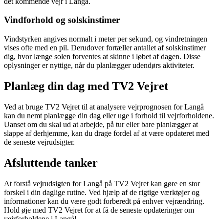
det kommende vejr i Langå.
Vindforhold og solskinstimer
Vindstyrken angives normalt i meter per sekund, og vindretningen
vises ofte med en pil. Derudover fortæller antallet af solskinstimer
dig, hvor længe solen forventes at skinne i løbet af dagen. Disse
oplysninger er nyttige, når du planlægger udendørs aktiviteter.
Planlæg din dag med TV2 Vejret
Ved at bruge TV2 Vejret til at analysere vejrprognosen for Langå
kan du nemt planlægge din dag eller uge i forhold til vejrforholdene.
Uanset om du skal ud at arbejde, på tur eller bare planlægger at
slappe af derhjemme, kan du drage fordel af at være opdateret med
de seneste vejrudsigter.
Afsluttende tanker
At forstå vejrudsigten for Langå på TV2 Vejret kan gøre en stor
forskel i din daglige rutine. Ved hjælp af de rigtige værktøjer og
informationer kan du være godt forberedt på enhver vejrændring.
Hold øje med TV2 Vejret for at få de seneste opdateringer om
vejrforholdene i Langå!